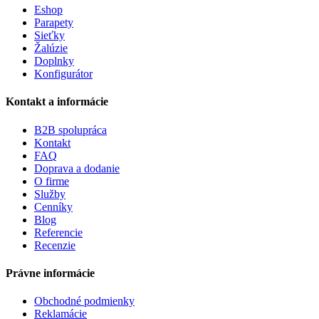
Eshop
Parapety
Sieťky
Žalúzie
Doplnky
Konfigurátor
Kontakt a informácie
B2B spolupráca
Kontakt
FAQ
Doprava a dodanie
O firme
Služby
Cenníky
Blog
Referencie
Recenzie
Právne informácie
Obchodné podmienky
Reklamácie