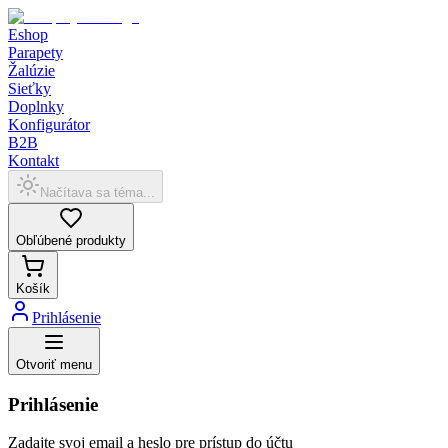
Eshop
Parapety
Žalúzie
Sieťky
Doplnky
Konfigurátor
B2B
Kontakt
Načítava sa téma...
Obľúbené produkty
Košík
Prihlásenie
Otvoriť menu
Prihlásenie
Zadajte svoj email a heslo pre prístup do účtu