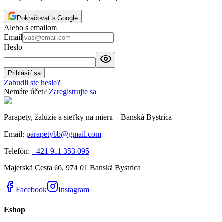
Pokračovať s Google
Alebo s emailom
Email
Heslo
Prihlásiť sa
Zabudli ste heslo?
Nemáte účet?
Zaregistrujte sa
Parapety, žalúzie a sieťky na mieru – Banská Bystrica
Email:
parapetybb@gmail.com
Telefón:
+421 911 353 095
Majerská Cesta 66
,
974 01
Banská Bystrica
Facebook
Instagram
Eshop